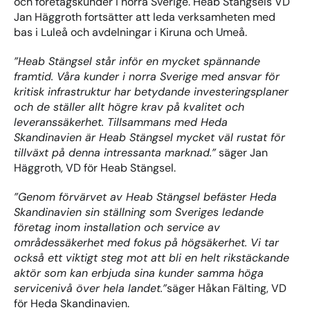
och företagskunder i norra Sverige. Heab Stängsels VD 
Jan Häggroth fortsätter att leda verksamheten med 
bas i Luleå och avdelningar i Kiruna och Umeå.
”Heab Stängsel står inför en mycket spännande 
framtid. Våra kunder i norra Sverige med ansvar för 
kritisk infrastruktur har betydande investeringsplaner 
och de ställer allt högre krav på kvalitet och 
leveranssäkerhet. Tillsammans med Heda 
Skandinavien är Heab Stängsel mycket väl rustat för 
tillväxt på denna intressanta marknad.”
 säger Jan 
Häggroth, VD för Heab Stängsel.
”Genom förvärvet av Heab Stängsel befäster Heda 
Skandinavien sin ställning som Sveriges ledande 
företag inom installation och service av 
områdessäkerhet med fokus på högsäkerhet. Vi tar 
också ett viktigt steg mot att bli en helt rikstäckande 
aktör som kan erbjuda sina kunder samma höga 
servicenivå över hela landet.”
säger Håkan Fälting, VD 
för Heda Skandinavien.