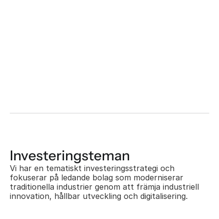
H
e
l
i
x
K
a
p
i
t
a
l
s
i
n
v
e
s
t
e
r
a
r
e
u
t
g
ö
r
s
a
v
l
e
d
a
n
d
e
f
i
n
a
n
s
i
e
l
l
a
i
n
s
t
i
t
u
t
i
o
n
e
r
.
V
i
i
n
v
e
s
t
e
r
a
r
f
ö
r
n
u
v
a
r
a
n
d
e
f
r
å
n
F
o
n
d
I
I
I
.
Investeringsteman
Vi har en tematiskt investeringsstrategi och 
fokuserar på ledande bolag som moderniserar 
traditionella industrier genom att främja industriell 
innovation, hållbar utveckling och digitalisering.