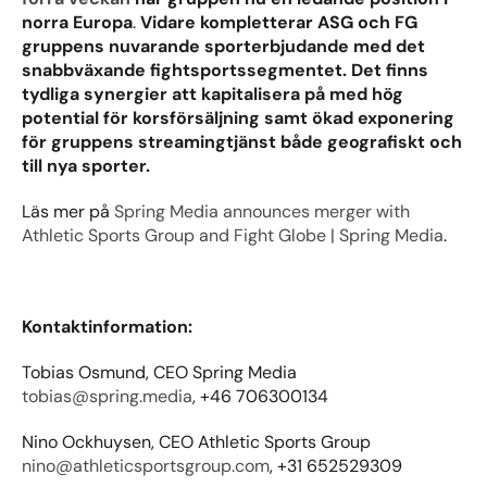
norra Europa
. 
Vidare kompletterar ASG och FG 
gruppens nuvarande sporterbjudande med det 
snabbväxande fightsportssegmentet. Det finns 
tydliga synergier att kapitalisera på med hög 
potential för korsförsäljning samt ökad exponering 
för gruppens streamingtjänst både geografiskt och 
till nya sporter.
Läs mer på 
Spring Media announces merger with 
Athletic Sports Group and Fight Globe | Spring Media
.
Kontaktinformation:
Tobias Osmund, CEO Spring Media
tobias@spring.media
, +46 706300134
Nino Ockhuysen, CEO Athletic Sports Group
nino@athleticsportsgroup.com
, +31 652529309