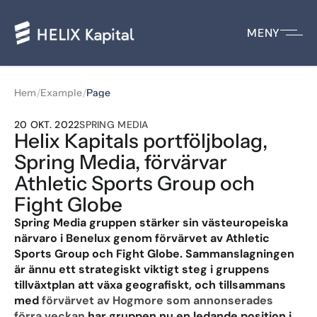
MENY
/
/
Hem
Example
Page
20 OKT. 2022
SPRING MEDIA
Helix Kapitals portföljbolag, 
Spring Media, förvärvar 
Athletic Sports Group och 
Fight Globe
Spring Media gruppen stärker sin västeuropeiska 
närvaro i Benelux genom förvärvet av Athletic 
Sports Group och Fight Globe. Sammanslagningen 
är ännu ett strategiskt viktigt steg i gruppens 
tillväxtplan att växa geografiskt, och tillsammans 
med 
förvärvet av Hogmore som annonserades 
förra veckan
 har gruppen nu en ledande position i 